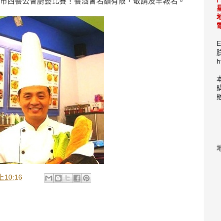
市西餐公會廚藝比賽！餐酒會名額有限，敬請及早報名。
電
E
h
10:16