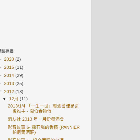
網誌存檔
►
2020
(2)
►
2015
(11)
►
2014
(29)
►
2013
(25)
▼
2012
(13)
▼
12月
(11)
2013/1/4 「一生一世」餐酒會佳餚背
後推手 - 聞伯春師傅
酒友社 2013 年一月份餐酒會
影音故事 6- 採石場的香檳 (PANNIER
帕尼爾酒莊)