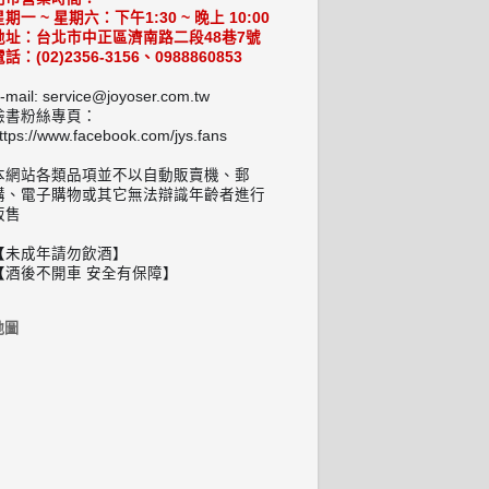
星期一 ~ 星期六：下午1:30 ~ 晚上 10:00
地址：台北市中正區濟南路二段48巷7號
話：(02)2356-3156、0988860853
-mail: service@joyoser.com.tw
臉書粉絲專頁：
ttps://www.facebook.com/jys.fans
本網站各類品項並不以自動販賣機、郵
購、電子購物或其它無法辯識年齡者進行
販售
【未成年請勿飲酒】
【酒後不開車 安全有保障】
地圖