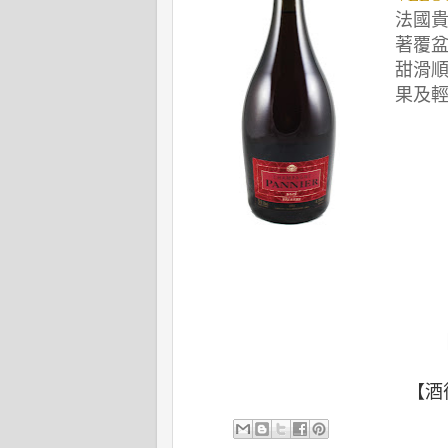
法國
著覆
甜滑
果及
【酒