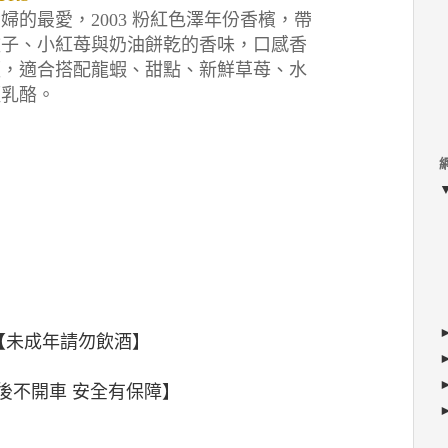
貴婦的最愛，
2003
粉紅色澤年份香檳，帶
盆子、小紅苺與奶油餅乾的香味，口感香
順，適合搭配龍蝦、甜點、新鮮草苺、水
輕乳酪。
【未成年請勿飲酒】
後不開車 安全有保障】