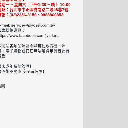
星期一 ~ 星期六：下午1:30 ~ 晚上 10:00
地址：台北市中正區濟南路二段48巷7號
話：(02)2356-3156、0988860853
-mail: service@joyoser.com.tw
臉書粉絲專頁：
ttps://www.facebook.com/jys.fans
本網站各類品項並不以自動販賣機、郵
購、電子購物或其它無法辯識年齡者進行
販售
【未成年請勿飲酒】
【酒後不開車 安全有保障】
地圖