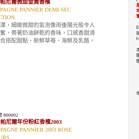
帕尼爾微甜金黃香檳
PAGNE PANNIER DEMI-SEC
電
CTION
澤，細緻微甜的氣泡像雨後陽光般令人
E
奮，帶著奶油餅乾的香味，口感香甜滑
h
合搭配甜點、新鮮草苺、海鮮及乳酪。
號
800002
區帕尼爾年份粉紅香檳
2003
AGNE PANNIER 2003 ROSE
URS