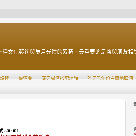
一種文化藝術與歲月光陰的累積，最重要的是將與朋友相
課程
餐酒會
尾牙餐酒搭配諮詢
雅馬邑年份白蘭地原酒
號
800001