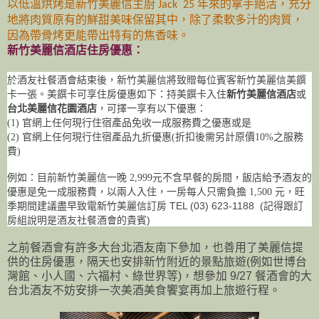
以低溫烘烤是新竹美麗信主廚
年來的拿手絕活
充分
Jack
25
，
地將肉質原有的鮮甜美味保留其中
除了柔軟多汁的肉質
，
，
因為帶骨烤更能帶出特有的焦香味。
新竹美麗信酒店住房優惠：
新竹美麗信將
於酒友社餐酒會結束後，
致贈每位賓客新竹美麗信美饌
卡一張。美饌卡可享住房優惠如下：
持美饌卡入住
新竹美麗信酒店
或
台北美麗信花園酒店
，
可擇一享有以下優惠：
(1)
官網上任何現行住宿產品免收一成服務
費之優惠或是
(2)
官網上任何現行住宿產品九折優惠
(
折扣後
需另計原價
10%
之服務
費
)
例如：目前新竹美麗信一晚 2,999元不含早餐的房間，飯店給予酒友的
旺
優惠是免一成服務費，以兩人入住，一房每人只需負擔 1,500 元，
季期間建議盡早致電新竹美麗信訂房 TEL
(03) 623-1188
(記得跟訂
房組說明是酒友社餐酒會的貴賓)
之前餐酒會有許多大台北酒友南下參加，也善用了美麗信提
供的住房優惠，隔天也安排新竹附近的景點旅遊(例如世博台
灣館、小人國、六福村、綠世界等)，想參加 9/27 餐酒會的大
台北酒友不妨安排一次美酒美食饗宴再加上旅遊行程。