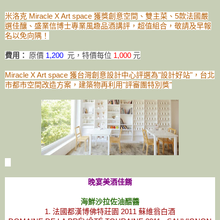
米洛克 Miracle X Art space 獲獎創意空間、雙主菜、5款法國嚴
選佳釀、盛業信博士專業風趣品酒講評，超值組合，敬請及早報
名以免向隅！
費用：
原價
1,200
元，
特價每位
1,000
元
Miracle X Art space 獲
台灣創意設計中心評選為"設計好站"，
台北
市都市空間改造方案，建築物再利用"評審團特別獎"
晚宴美酒佳餚
海鮮沙拉佐油醋醬
1. 法國都漢博佛特莊園 2011 蘇維翁白酒