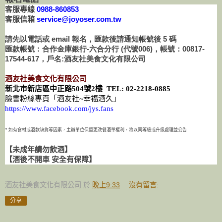
客服專線
0988-860853
客服信箱
service@joyoser.com.tw
請先以電話或 email 報名，匯款後請通知帳號後 5 碼
匯款帳號：合作金庫銀行-六合分行 (代號006)，帳號：00817-
17544-617，戶名:酒友社美食文化有限公司
酒友社美食文化有限公司
新北市新店區中正路
504
號
2
樓
TEL:
02-2218-0885
臉書粉絲專頁「酒友社
~
幸福酒久」
https://www.facebook.com/jys.fans
* 如有食材或酒款缺貨等因素，主辦單位保留更改餐酒單權利，將以同等級或升級處理並公告
【未成年請勿飲酒】
【酒後不開車 安全有保障】
酒友社美食文化有限公司
於
晚上9:33
沒有留言:
分享