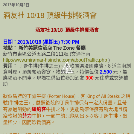
2013年10月2日
酒友社 10/18 頂級牛排餐酒會
酒友社 10/18 頂級牛排餐酒會
日期：
2013/10/18 (星期五) 7:30 PM
地點： 新竹美麗信酒店 The Zone 餐廳
新竹市東區公道五路二段111號 (交通指南
http://www.miramar-hsinchu.com/aboutTraffic.php
)
費用：
丁骨牛排(牛排之王)、 6 款嚴選法國佳釀、8 道主廚創
意料理，頂級餐酒饗宴，物超所值，特價每位
2,500
元，響
應喝酒不開車，現場提供每位參加酒友
300
元
住房或交通補
助
狀似盾牌的丁骨牛排
有
之稱
(Porter House)，
King of All Steaks
號
牛排之王
嚴選後段的丁骨牛排保有一定大份量
且帶
(
)
，
，
有豪邁嚼勁的
紐約客
牛排之外
更能夠確保擁有夠大塊且精
，
瘦軟嫩的
菲力
牛排，
一頭牛約只能切出
客丁骨牛排
6~8
，數
。
量稀少，因而珍貴價高