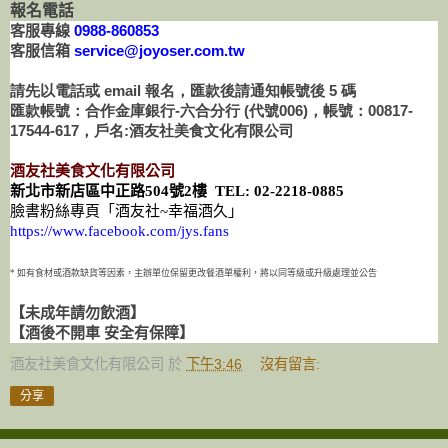
報名電話
客服專線
0988-860853
客服信箱
service@joyoser.com.tw
請先以電話或 email 報名，匯款後請通知帳號後 5 碼
匯款帳號：合作金庫銀行-六合分行 (代號006)，帳號：00817-
17544-617，戶名:酒友社美食文化有限公司
酒友社美食文化有限公司
新北市新店區中正路
504
號
2
樓
TEL:
02-2218-0885
臉書粉絲專頁「酒友社
~
幸福酒久」
https://www.facebook.com/jys.fans
* 如有食材或酒款缺貨等因素，主辦單位保留更改餐酒單權利，將以同等級或升級處理並公告
【未成年請勿飲酒】
【酒後不開車 安全有保障】
酒友社美食文化有限公司
於
下午3:46
沒有留言:
分享