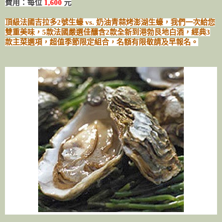
費用：每位
1,600
元
頂級法國吉拉多2號生蠔 vs. 奶油青蒜烤澎湖生蠔，我們一次給您
雙重美味，5款法國嚴選佳釀含2款全新到港勃艮地白酒，經典3
款主菜選項，超值季節限定組合，名額有限敬請及早報名。