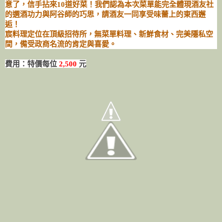
意了，信手拈來10道好菜！我們認為本次菜單能完全體現酒友社
的選酒功力與阿谷師的巧思，請酒友一同享受味蕾上的東西邂
逅！
宸料理定位在頂級招待所，無菜單料理、新鮮食材、完美隱私空
間，備受政商名流的肯定與喜愛。
費用：特價每位
2,500
元