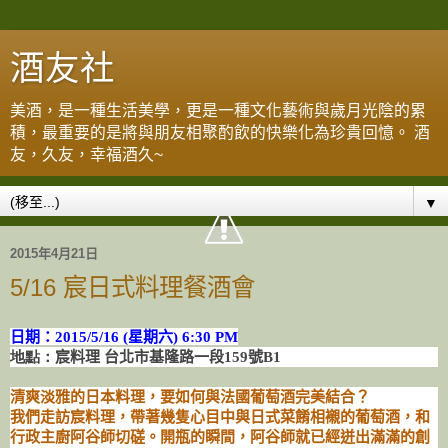
酒友社
美酒，是一種生活美學，更是一種文化藝術與歲月光陰的累
積，最重要的是將與朋友相聚酌飲的快樂化為珍貴回憶。 酒
友，久友，幸福酒久~
▼
2015年4月21日
5/16 宸日式料理餐酒會
日期：2015/5/16 (星期六
) 6:30 PM
地點：
宸料理 台北市基隆路一段159號B1
清爽淡雅的日本料理，要如何與法國葡萄酒完美結合？
我們走訪宸料理，帶著幾隻心目中與日式菜餚相襯的葡萄酒，和
行政主廚阿谷師切磋。開瓶的瞬間，阿谷師就已經迸出滿滿的創