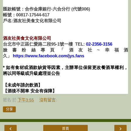
匯款帳號：合作金庫銀行-六合分行 (代號006)
帳號：00817-17544-617
戶名:酒友社美食文化有限公司
酒友社美食文化有限公司
台北市中正區仁愛路二段95-1號一樓 TEL:
02-2356-3156
臉書粉絲專頁「酒友社~幸福酒
久」
https://www.facebook.com/jys.fans
* 如有食材或酒款缺貨等因素，主辦單位保留更改餐酒單權利，
將以同等級或升級處理並公告
【未成年請勿飲酒】
【酒後不開車 安全有保障】
匿名
於
下午3:55
沒有留言:
分享
‹
›
首頁