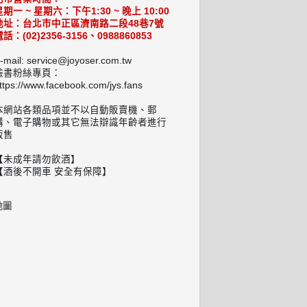
星期一 ~ 星期六：下午1:30 ~ 晚上 10:00
地址：台北市中正區濟南路二段48巷7號
話：(02)2356-3156、0988860853
-mail: service@joyoser.com.tw
臉書粉絲專頁：
ttps://www.facebook.com/jys.fans
本網站各類品項並不以自動販賣機、郵
購、電子購物或其它無法辯識年齡者進行
販售
【未成年請勿飲酒】
【酒後不開車 安全有保障】
地圖