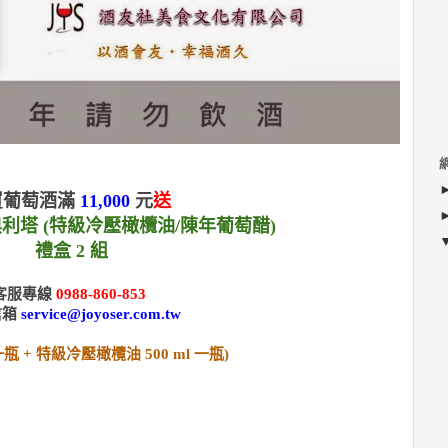
買葡萄酒滿
11,000
元
送
ia 奧利塔 (特級冷壓橄欖油/陳年葡萄醋)
禮盒 2 組
客服專線
0988-860-853
信箱
service@joyoser.com.tw
 一瓶 + 特級冷壓橄欖油 500 ml 一瓶)