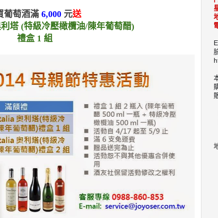
買葡萄酒滿
6,000
元
送
ia 奧利塔 (特級冷壓橄欖油/陳年葡萄醋)
電
禮盒 1 組
E
h