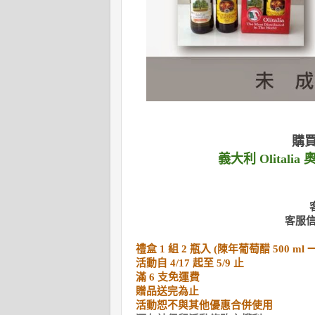
購
義大利 Olital
客服
禮盒 1 組 2 瓶入 (陳年葡萄醋 500 ml
活動自 4/17 起至 5/9 止
滿 6 支免運費
贈品送完為止
活動恕不與其他優惠合併使用