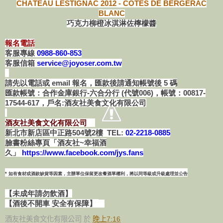
CHÂTEAU LESTIGNAC 2012 - CÔTES DE BERGERAC
BLANC
巧克力柳橙冰淇淋佐檸檬醬
報名電話
客服專線
0988-860-853
客服信箱
service@joyoser.com.tw
請先以電話或 email 報名，匯款後請通知帳號後 5 碼
匯款帳號：合作金庫銀行-六合分行 (代號006)，帳號：00817-
17544-617，戶名:酒友社美食文化有限公司
酒友社美食文化有限公司
新北市新店區中正路504號2樓 TEL:
02-2218-0885
臉書粉絲專頁「酒友社~幸福酒
久」
https://www.facebook.com/jys.fans
* 如有食材或酒款缺貨等因素，主辦單位保留更改餐酒單權利，將以同等級或升級處理並公告
【未成年請勿飲酒】
【酒後不開車 安全有保障】
酒友社美食文化有限公司
於
晚上7:16