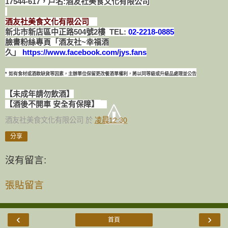
17544-617，戶名:酒友社美食文化有限公司
酒友社美食文化有限公司
新北市新店區中正路504號2樓 TEL:
02-2218-0885
臉書粉絲專頁「酒友社~幸福酒
久」
https://www.facebook.com/jys.fans
* 如有食材或酒款缺貨等因素，主辦單位保留更改餐酒單權利，將以同等級或升級品處理並公告
【未成年請勿飲酒】
【酒後不開車 安全有保障】
酒友社美食文化有限公司
於
凌晨12:30
分享
沒有留言:
張貼留言
‹
›
首頁