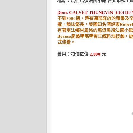
地點：
馬但馬須法國小館 台北市松山區敦
Dom. CALVET THUNEVIN 'LES D
不到7000瓶，帶有濃郁奔放的莓果
邃，韻味悠長，美國知名酒評家Robert P
有著南法鄉村風格的馬但馬須法國小館，
Bocuse廚藝學院學習正統料理技藝
式佳肴。
費用：特價每位
2,000
元