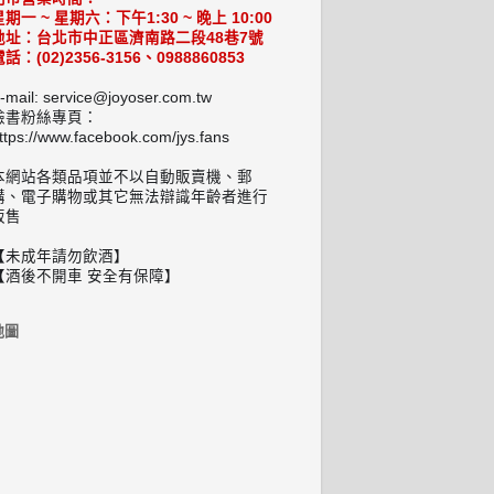
星期一 ~ 星期六：下午1:30 ~ 晚上 10:00
地址：台北市中正區濟南路二段48巷7號
話：(02)2356-3156、0988860853
-mail: service@joyoser.com.tw
臉書粉絲專頁：
ttps://www.facebook.com/jys.fans
本網站各類品項並不以自動販賣機、郵
購、電子購物或其它無法辯識年齡者進行
販售
【未成年請勿飲酒】
【酒後不開車 安全有保障】
地圖