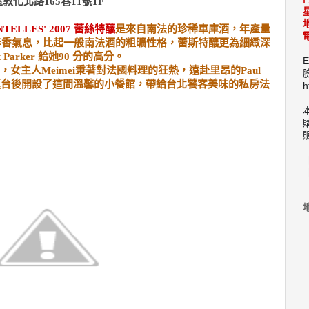
化北路165巷11號1F
ENTELLES' 2007 蕾絲特釀
是來自南法的珍稀車庫酒，年產量
電
及辛香氣息，比起一般南法酒的粗曠性格，蕾斯特釀更為細緻深
arker 給她90 分的高分。
E
女主人Meimei秉著對法國料理的狂熱，遠赴里昂的Paul
，返台後開設了這間溫馨的小餐館，帶給台北饕客美味的私房法
h