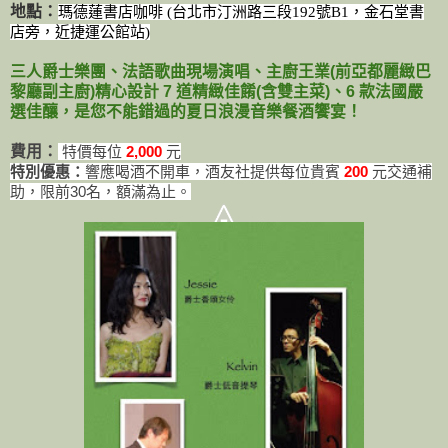
地點：
瑪德蓮書店咖啡
(
台北市汀洲路三段
192
號
B1
，金石堂書
店旁，近捷運公館站
)
三人爵士樂團、法語歌曲現場演唱、主廚王業(前亞都麗緻巴
黎廳副主廚)精心設計 7 道精緻佳餚(含雙主菜)、6 款法國嚴
選佳釀，是您不能錯過的夏日浪漫音樂餐酒饗宴！
費用：
特價每位
2,000
元
特別優惠：
響應喝酒不開車，酒友社提供每位貴賓
200
元交通補
助，限前30名，額滿為止。