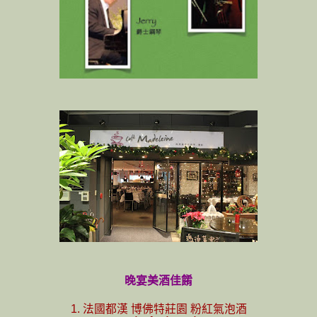
晚宴美酒佳餚
1. 法國都漢 博佛特莊園 粉紅氣泡酒