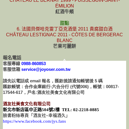
CHÂTEAU LE BERNAT 1999 - PUISSEGUIN-SAINT-
ÉMILION
紅酒牛頰
甜點
6. 法國貝傑哈克雷丁亞克酒堡 2011 貴腐甜白酒
CHÂTEAU LESTIGNAC 2011 - CÔTES DE BERGERAC
BLANC
芒果可麗餅
報名電話
客服專線
0988-860853
客服信箱
service@joyoser.com.tw
請先以電話或 email 報名，匯款後請通知帳號後 5 碼
匯款帳號：合作金庫銀行-六合分行 (代號006)，帳號：00817-
17544-617，戶名:酒友社美食文化有限公司
酒友社美食文化有限公司
新北市新店區中正路
504
號
2
樓
TEL: 02-2218-0885
臉書粉絲專頁「酒友社
~
幸福酒久」
https://www.facebook.com/jys.fans