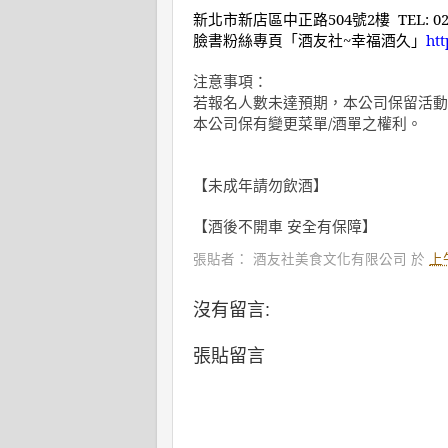
新北市新店區中正路
504
號
2
樓
TEL: 02
臉書粉絲專頁「酒友社
~
幸福酒久」
ht
注意事項：
若報名人數未達預期，本公司保留活動
本公司保有變更菜單
/
酒單之權利。
【未成年請勿飲酒】
【酒後不開車 安全有保障】
張貼者：
酒友社美食文化有限公司
於
上午
沒有留言:
張貼留言