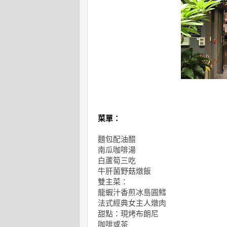
菜單：
麵包配油醋
南瓜咖啡湯
白蘆筍三吃
牛肝菌野菇燉飯
雙主菜：
龍蝦汁香煎冰島圓鱈
法式經典女主人燉肉
甜點：現烤布朗尼
咖啡或茶