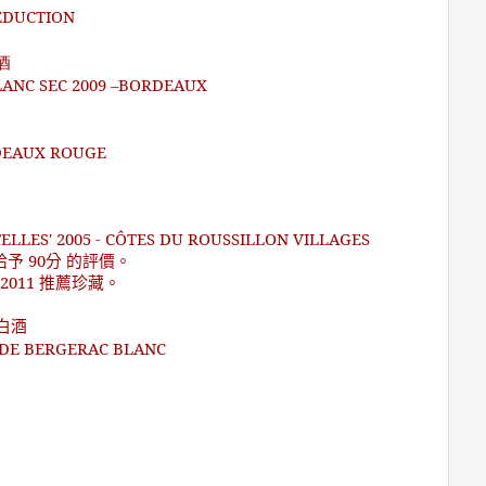
EDUCTION
酒
ANC SEC 2009 –BORDEAUX
RDEAUX ROUGE
ELLES' 2005 - CÔTES DU ROUSSILLON VILLAGES
給予
90
分 的評價。
 2011
推薦珍藏。
白酒
 DE BERGERAC BLANC