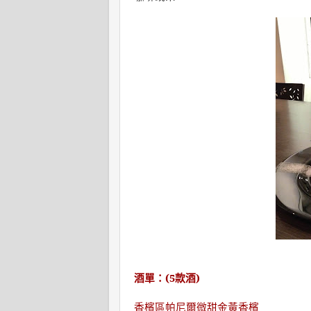
酒單：
(5
款酒
)
香檳區帕尼爾微甜金黃香檳