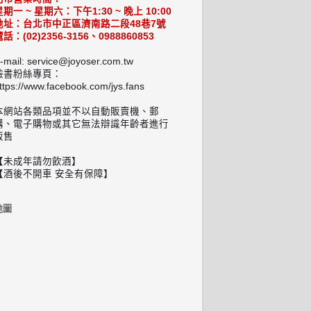
星期一 ~ 星期六：下午1:30 ~ 晚上 10:00
地址：台北市中正區濟南路二段48巷7號
話：(02)2356-3156、0988860853
-mail: service@joyoser.com.tw
臉書粉絲專頁：
ttps://www.facebook.com/jys.fans
本網站各類品項並不以自動販賣機、郵
購、電子購物或其它無法辯識年齡者進行
販售
【未成年請勿飲酒】
【酒後不開車 安全有保障】
地圖