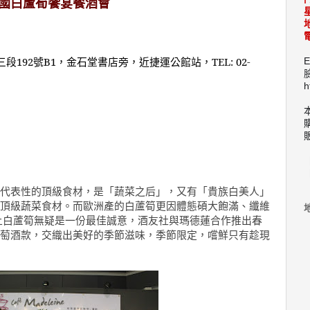
國白蘆筍饗宴餐酒會
電
三段
192
號
B1
，金石堂書店旁，近捷運公館站，
TEL: 02-
E
h
代表性的頂級食材，是「蔬菜之后」，又有「貴族白美人」
頂級蔬菜食材。而歐洲產的白蘆筍更因體態碩大飽滿、纖維
上白蘆筍無疑是一份最佳誠意，酒友社與瑪德蓮合作推出春
萄酒款，交織出美好的季節滋味，季節限定，嚐鮮只有趁現