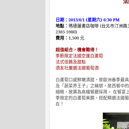
法
日期：
2013/6/1 (
星期六
) 6:30 PM
地點：
瑪德蓮書店咖啡
(
台北市汀洲路
2365-5980)
費用：
1,500
元
超值組合，機會難得！
季節限定法國空運白蘆筍
法式佳餚及甜點
酒友社嚴選法國葡萄酒
白蘆筍口感鮮嫩清甜，是歐洲春季最具
及「蔬菜界王子」之稱號，是西餐中的
細緻，故廣為高檔餐廳採用。 在餐宴
季限定的白蘆筍美饌，搭配精選法國葡
在！