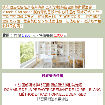
這次酒友社要在米洛克挑高七米的3樓純白空間舉辦餐酒會，
Miracle X Art space 獲台灣創意設計中心評選為"設計好站"，台北
市都市空間改造方案，建築物再利用"評審團特別獎"，純白優雅
空間及氛圍、雙主菜搭配 5 款法國佳釀，超值組合，敬請及早報
名以免向隅！
費用：
原價
1,200
元，
特價每位
1,000
元
晚宴美酒佳餚
1. 法國都漢博佛特莊園 傳統釀法微甜氣泡酒
DOMAINE DE LA PRÉVÔTÉ CRÉMANT DE LOIRE – BLANC
MÉTHODE TRADITIONNELLE DEMI-SEC
蜂蜜橄欖油水果沙拉