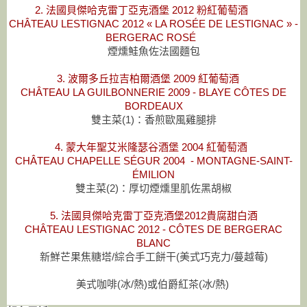
2.
法國貝傑哈克雷丁亞克酒堡 2012 粉紅葡萄酒
CHÂTEAU LESTIGNAC 2012 « LA ROSÉE DE LESTIGNAC » -
BERGERAC ROSÉ
煙燻鮭魚佐法國麵包
3. 波爾多丘拉吉柏爾酒堡 2009 紅葡萄酒
CHÂTEAU LA GUILBONNERIE 2009 - BLAYE CÔTES DE
BORDEAUX
雙主菜(1)：香煎歐風雞腿排
4. 蒙大年聖艾米隆瑟谷酒堡 2004 紅葡萄酒
CHÂTEAU CHAPELLE SÉGUR 2004 - MONTAGNE-SAINT-
ÉMILION
雙主菜(2)：厚切煙燻里肌佐黑胡椒
5. 法國貝傑哈克雷丁亞克酒堡2012貴腐甜白酒
CHÂTEAU LESTIGNAC 2012 - CÔTES DE BERGERAC
BLANC
新鮮芒果焦糖塔/綜合手工餅干(美式巧克力/蔓越莓)
美式咖啡(冰/熱)或伯爵紅茶(冰/熱)